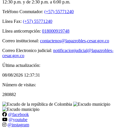
12:30 p.m. y de 2:30 p.m. a 6:00 p.m.
Teléfono Conmutador:
(+57) 55771240
Línea Fax:
(+57) 55771240
Línea anticorrupción:
018000919748
Correo institucional:
contactenos@lapazrobles-cesar.gov.co
Correo Electronico judicial:
notificacionjudicial@lapazrobles-
cesar.gov.co
Última actualización:
08/08/2026 12:37:31
Número de visitas:
280882
@facebook
@youtube
@instagram