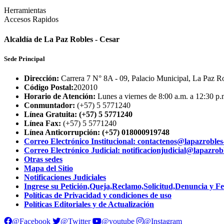
Herramientas
Accesos Rapidos
Alcaldía de La Paz Robles - Cesar
Sede Principal
Dirección:
Carrera 7 N° 8A - 09, Palacio Municipal, La Paz Ro
Código Postal:
202010
Horario de Atención:
Lunes a viernes de 8:00 a.m. a 12:30 p.
Conmuntador:
(+57) 5 5771240
Línea Gratuita: (+57) 5 5771240
Línea Fax:
(+57) 5 5771240
Línea Anticorrupción: (+57) 018000919748
Correo Electrónico Institucional: contactenos@lapazrobles
Correo Electrónico Judicial: notificacionjudicial@lapazrobl
Otras sedes
Mapa del Sitio
Notificaciones Judiciales
Ingrese su Petición,Queja,Reclamo,Solicitud,Denuncia y Fel
Políticas de Privacidad y condiciones de uso
Políticas Editoriales y de Actualización
@Facebook
@Twitter
@youtube
@Instagram