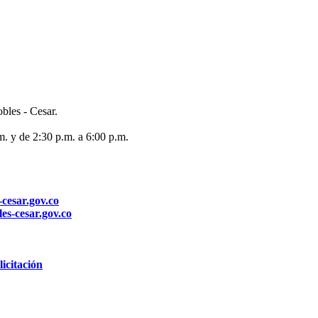
bles - Cesar.
m. y de 2:30 p.m. a 6:00 p.m.
-cesar.gov.co
es-cesar.gov.co
icitación