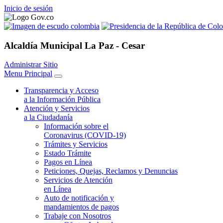
Inicio de sesión
Alcaldía
Municipal La Paz - Cesar
Administrar Sitio
Menu Principal
Transparencia y Acceso
a la Información Pública
Atención y Servicios
a la Ciudadanía
Información sobre el
Coronavirus (COVID-19)
Trámites y Servicios
Estado Trámite
Pagos en Línea
Peticiones, Quejas, Reclamos y Denuncias
Servicios de Atención
en Línea
Auto de notificación y
mandamientos de pagos
Trabaje con Nosotros