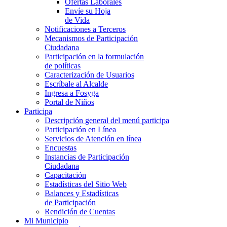
Ofertas Laborales
Envíe su Hoja
de Vida
Notificaciones a Terceros
Mecanismos de Participación
Ciudadana
Participación en la formulación
de políticas
Caracterización de Usuarios
Escríbale al Alcalde
Ingresa a Fosyga
Portal de Niños
Participa
Descripción general del menú participa
Participación en Línea
Servicios de Atención en línea
Encuestas
Instancias de Participación
Ciudadana
Capacitación
Estadísticas del Sitio Web
Balances y Estadísticas
de Participación
Rendición de Cuentas
Mi Municipio