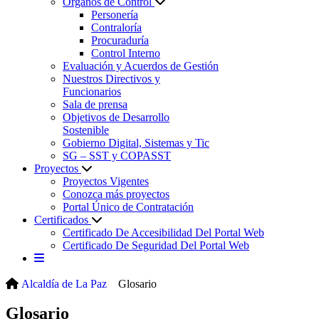
Órganos de Control
Personería
Contraloría
Procuraduría
Control Interno
Evaluación y Acuerdos de Gestión
Nuestros Directivos y
Funcionarios
Sala de prensa
Objetivos de Desarrollo
Sostenible
Gobierno Digital, Sistemas y Tic
SG – SST y COPASST
Proyectos
Proyectos Vigentes
Conozca más proyectos
Portal Único de Contratación
Certificados
Certificado De Accesibilidad Del Portal Web
Certificado De Seguridad Del Portal Web
Alcaldía de La Paz
Glosario
Glosario