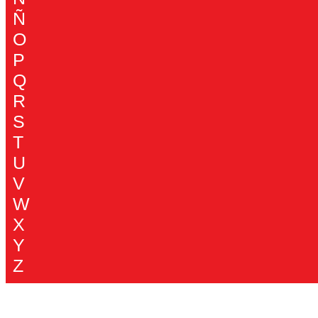
Ñ
O
P
Q
R
S
T
U
V
W
X
Y
Z