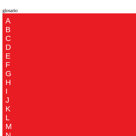
​glosa​rio
A
B
C
D
E
F
G
H
I
J
K
L
M
N