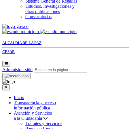
Sistema General de Regalías
Estudios, Investigaciones y
otras publicaciones
Convocatorias
ALCALDÍA DE LA PAZ
CESAR
Administrar sitio
Inicio
Transparencia y acceso
información pública
Atención y Servicios
a la Ciudadanía
Trámites y Servicios
Pagos en Línea