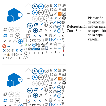
​​Plantación
de especies
Reforestación
nativas para
Zona Sur
recuperació
de la capa
vegetal​