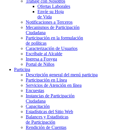
Trabaje con Nosotros
Ofertas Laborales
Envíe su Hoja
de Vida
Notificaciones a Terceros
Mecanismos de Participación
Ciudadana
Participación en la formulación
de políticas
Caracterización de Usuarios
Escríbale al Alcalde
Ingresa a Fosyga
Portal de Niños
Participa
Descripción general del menú participa
Participación en Línea
Servicios de Atención en línea
Encuestas
Instancias de Participación
Ciudadana
Capacitación
Estadísticas del Sitio Web
Balances y Estadísticas
de Participación
Rendición de Cuentas