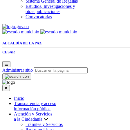
Sistema General de Regalías
Estudios, Investigaciones y
otras publicaciones
Convocatorias
ALCALDÍA DE LA PAZ
CESAR
Administrar sitio
Inicio
Transparencia y acceso
información pública
Atención y Servicios
a la Ciudadanía
Trámites y Servicios
Pagos en Línea