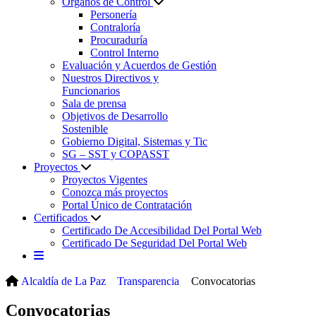
Órganos de Control
Personería
Contraloría
Procuraduría
Control Interno
Evaluación y Acuerdos de Gestión
Nuestros Directivos y
Funcionarios
Sala de prensa
Objetivos de Desarrollo
Sostenible
Gobierno Digital, Sistemas y Tic
SG – SST y COPASST
Proyectos
Proyectos Vigentes
Conozca más proyectos
Portal Único de Contratación
Certificados
Certificado De Accesibilidad Del Portal Web
Certificado De Seguridad Del Portal Web
Alcaldía de La Paz
Transparencia
Convocatorias
Convocatorias